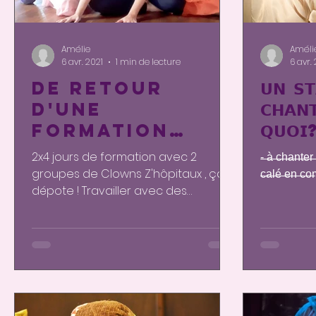
Amélie
Améli
6 avr. 2021
1 min de lecture
6 avr.
DE RETOUR
𝗨𝗡 𝗦𝗧
D'UNE
𝗖𝗛𝗔𝗡
FORMATION
𝗤𝗨𝗢𝗜
CLOWN ET
2x4 jours de formation avec 2
-̶ ̶à̶ ̶c̶h̶a̶n̶t̶e̶r̶ 
CHANT
groupes de Clowns Z'hôpitaux , ça
̶c̶a̶l̶é̶ ̶e̶n̶ ̶c̶o̶m
dépote ! Travailler avec des
humains qui sont dans le soin des
autres...