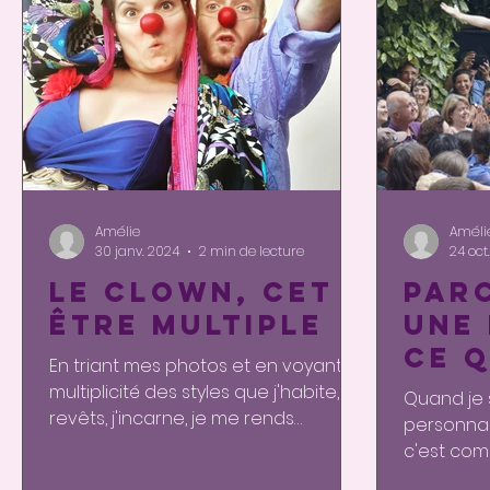
Amélie
Améli
30 janv. 2024
2 min de lecture
24 oct
Le clown, cet
Par
être multiple
une 
ce q
En triant mes photos et en voyant la
le p
multiplicité des styles que j'habite, je
Quand je 
revêts, j'incarne, je me rends
personna
compte de la diversité...
c'est comm
J'ose être q