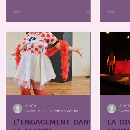
Amélie
Améli
24 oct. 2022
2 min de lecture
24 oct
𝗟'𝗘𝗡𝗚𝗔𝗚𝗘𝗠𝗘𝗡𝗧 𝗗𝗔𝗡𝗦
𝗟𝗔 𝗗𝗜