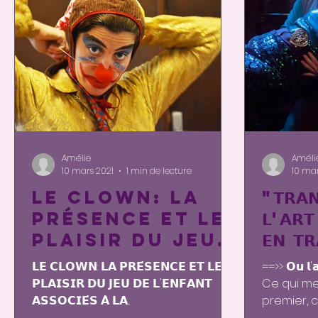
Amélie
Améli
10 mars 2021
1 min de lecture
10 mar
Le clown: la
"𝗧𝗥𝗔
présence et le
𝗟'𝗔𝗥𝗧
plaisir du jeu
𝗘𝗡 𝗧𝗥
de l'enfant ...
𝗟𝗘 𝗖𝗟𝗢𝗪𝗡: 𝗟𝗔 𝗣𝗥𝗘́𝗦𝗘𝗡𝗖𝗘 𝗘𝗧 𝗟𝗘
==>> 𝗢𝘂 𝗹'𝗮
𝗣𝗟𝗔𝗜𝗦𝗜𝗥 𝗗𝗨 𝗝𝗘𝗨 𝗗𝗘 𝗟'𝗘𝗡𝗙𝗔𝗡𝗧
Ce qui me 
𝗔𝗦𝗦𝗢𝗖𝗜𝗘́𝗦 𝗔̀ 𝗟𝗔...
premier, c
scène...