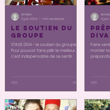
Amélie
Améli
6 juin 2024
1 min de lecture
6 juin
Le soutien du
Pré
groupe
Diva
STAGE DIVA - le soutien du groupe
Faire veni
Pour pouvoir faire jaillir le meilleur,
monter la
c'est indispensable de se sentir
préparatio
soutenue. Par soi même déjà et...
transform
laisse...