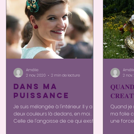
Amélie
Améli
2 nov. 2020
2 min de lecture
2 nov.
DANS MA
𝐐𝐔𝐀𝐍𝐃
PUISSANCE
𝐂𝐑𝐄𝐀𝐓
Je suis mélangée à l'intérieur. Il y a
Quand je 
deux couleurs là dedans, en moi. .
ma folie c
Celle de l'angoisse de ce qui existe
une force
à l'exterieur, les...
possessio