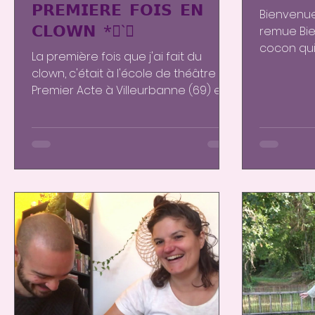
𝗣𝗥𝗘𝗠𝗜𝗘𝗥𝗘 𝗙𝗢𝗜𝗦 𝗘𝗡
Bienvenue 
𝗖𝗟𝗢𝗪𝗡 *⃟`⃟
remue Bie
cocon qui
La première fois que j'ai fait du
à toi, nouv
clown, c'était à l'école de théâtre
Premier Acte à Villeurbanne (69) en
2009 ! Il y a 11 ans et...