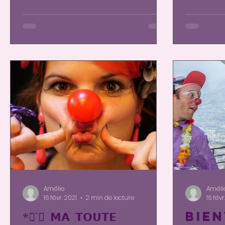
Amélie
Améli
16 févr. 2021
2 min de lecture
16 févr
*⃟`⃟ 𝗠𝗔 𝗧𝗢𝗨𝗧𝗘
Bien