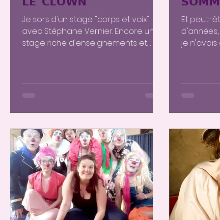
𝗟𝗘 𝗖𝗟𝗢𝗪𝗡
𝗦𝗢𝗠𝗠
Je sors d'un stage "corps et voix"
Et peut-êt
avec Stéphane Vernier. Encore un
d'années,
stage riche d'enseignements et
je n'avai
d'explorations dans le soin et le...
savais pa