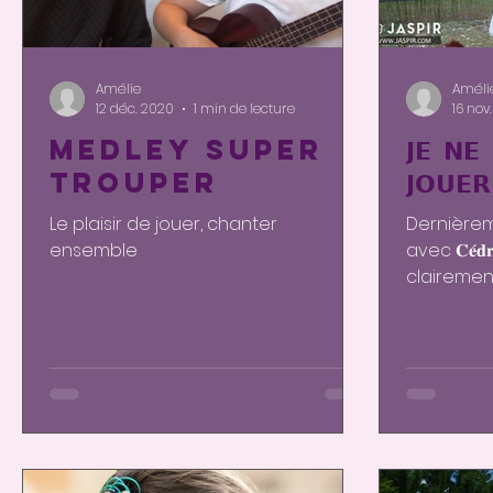
Amélie
Améli
12 déc. 2020
1 min de lecture
16 nov
Medley Super
𝗝𝗘 𝗡𝗘 
trouper
𝗝𝗢𝗨𝗘𝗥
Le plaisir de jouer, chanter
Dernièrem
ensemble
avec 𝐂𝐞́𝐝
clairemen
jouer ! Oui!